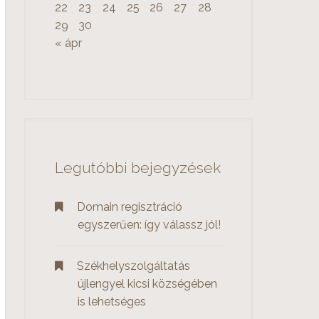
22
23
24
25
26
27
28
29
30
« ápr
Legutóbbi bejegyzések
Domain regisztráció
egyszerűen: így válassz jól!
Székhelyszolgáltatás
újlengyel kicsi községében
is lehetséges