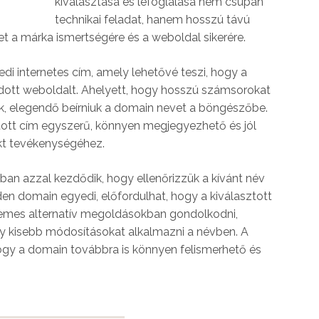
kiválasztása és lefoglalása nem csupán
technikai feladat, hanem hosszú távú
het a márka ismertségére és a weboldal sikerére.
i internetes cím, amely lehetővé teszi, hogy a
dott weboldalt. Ahelyett, hogy hosszú számsorokat
k, elegendő beírniuk a domain nevet a böngészőbe.
tott cím egyszerű, könnyen megjegyezhető és jól
ekt tevékenységéhez.
ban azzal kezdődik, hogy ellenőrizzük a kívánt név
den domain egyedi, előfordulhat, hogy a kiválasztott
demes alternatív megoldásokban gondolkodni,
y kisebb módosításokat alkalmazni a névben. A
ogy a domain továbbra is könnyen felismerhető és