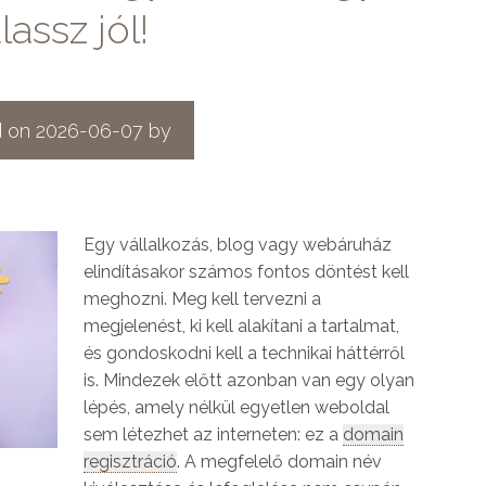
lassz jól!
d on
2026-06-07
by
Egy vállalkozás, blog vagy webáruház
elindításakor számos fontos döntést kell
meghozni. Meg kell tervezni a
megjelenést, ki kell alakítani a tartalmat,
és gondoskodni kell a technikai háttérről
is. Mindezek előtt azonban van egy olyan
lépés, amely nélkül egyetlen weboldal
sem létezhet az interneten: ez a
domain
regisztráció
. A megfelelő domain név