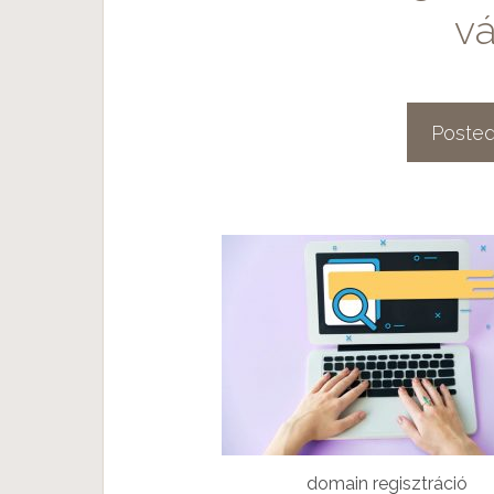
vá
Poste
domain regisztráció