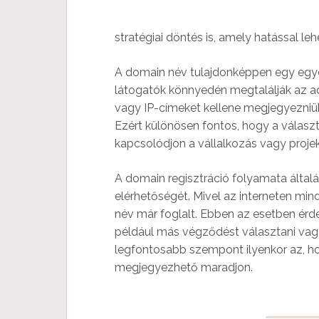
stratégiai döntés is, amely hatással le
A domain név tulajdonképpen egy egyed
látogatók könnyedén megtalálják az a
vagy IP-címeket kellene megjegyezniü
Ezért különösen fontos, hogy a válasz
kapcsolódjon a vállalkozás vagy proj
A domain regisztráció folyamata általá
elérhetőségét. Mivel az interneten min
név már foglalt. Ebben az esetben ér
például más végződést választani vag
legfontosabb szempont ilyenkor az, h
megjegyezhető maradjon.