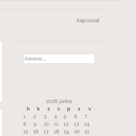
Kapcsolat
K
e
r
e
s
é
2026. június
s
h
k
s
c
p
s
v
:
1
2
3
4
5
6
7
8
9
10
11
12
13
14
15
16
17
18
19
20
21